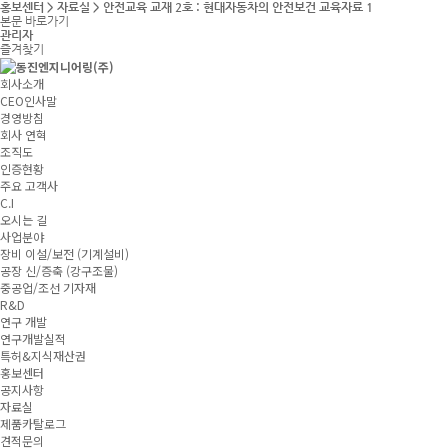
홍보센터 > 자료실 > 안전교육 교재 2호 : 현대자동차의 안전보건 교육자료 1
본문 바로가기
관리자
즐겨찾기
회사소개
CEO인사말
경영방침
회사 연혁
조직도
인증현황
주요 고객사
C.I
오시는 길
사업분야
장비 이설/보전 (기계설비)
공장 신/증축 (강구조물)
중공업/조선 기자재
R&D
연구 개발
연구개발실적
특허&지식재산권
홍보센터
공지사항
자료실
제품카탈로그
견적문의