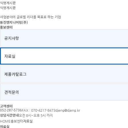
익명게시판
익명게시판
사업분야의 글로벌 리더를 목표로 하는 기업
동진엔지니어링(주)
홍보센터
공지사항
자료실
제품카탈로그
견적문의
고객센터
052-287-5736
FAX : 070-4217-8473
djeng@djeng.kr
상담시간안내
오전 8시~오후 5시 까지
HOME
홍보센터
자료실
자료실