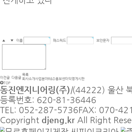
전개하고 있다
▲
〓
▼
이름
패스워드
보안문자
목록
이전글
다음글
회사소개
사업분야
R&D
홍보센터
익명게시판
TOP
동진엔지니어링(주)
|
(44222) 울산 
등록번호: 620-81-36446
TEL: 052-287-5736
FAX: 070-42
Copyright
djeng.kr
All Right Res