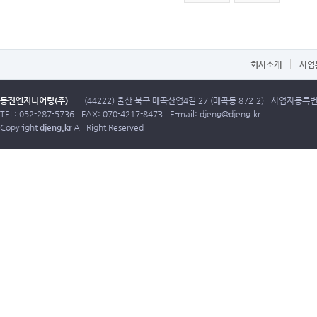
회사소개
사업
동진엔지니어링(주)
|
(44222) 울산 북구 매곡산업4길 27 (매곡동 872-2)
사업자등록번호:
TEL: 052-287-5736
FAX: 070-4217-8473
E-mail:
djeng@djeng.kr
Copyright
djeng.kr
All Right Reserved